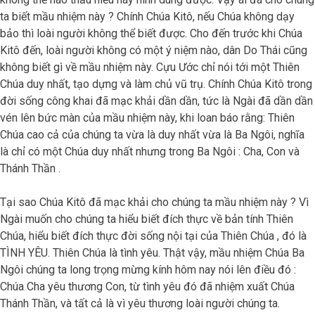
ta biết mầu nhiệm này ? Chính Chúa Kitô, nếu Chúa không dạy
bảo thì loài người không thể biết được. Cho đến trước khi Chúa
Kitô đến, loài người không có một ý niệm nào, dân Do Thái cũng
không biết gì về mầu nhiệm này. Cựu Ước chỉ nói tới một Thiên
Chúa duy nhất, tạo dựng và làm chủ vũ trụ. Chính Chúa Kitô trong
đời sống công khai đã mạc khải dần dần, tức là Ngài đã dần dần
vén lên bức màn của mầu nhiệm này, khi loan báo rằng: Thiên
Chúa cao cả của chúng ta vừa là duy nhất vừa là Ba Ngôi, nghĩa
là chỉ có một Chúa duy nhất nhưng trong Ba Ngôi : Cha, Con và
Thánh Thần .
Tại sao Chúa Kitô đã mạc khải cho chúng ta mầu nhiệm này ? Vì
Ngài muốn cho chúng ta hiểu biết đích thực về bản tính Thiên
Chúa, hiểu biết đích thực đời sống nội tại của Thiên Chúa , đó là
TÌNH YÊU. Thiên Chúa là tình yêu. Thật vậy, mầu nhiệm Chúa Ba
Ngôi chúng ta long trọng mừng kính hôm nay nói lên điều đó :
Chúa Cha yêu thương Con, từ tình yêu đó đã nhiệm xuất Chúa
Thánh Thần, và tất cả là vì yêu thương loài người chúng ta.