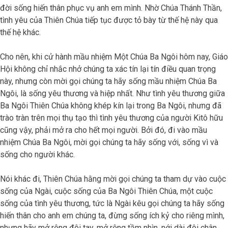
đời sống hiến thân phục vụ anh em mình. Nhờ Chúa Thánh Thần,
tình yêu của Thiên Chúa tiếp tục được tỏ bày từ thế hệ này qua
thế hệ khác.
Cho nên, khi cử hành mầu nhiệm Một Chúa Ba Ngôi hôm nay, Giáo
Hội không chỉ nhắc nhở chúng ta xác tín lại tín điều quan trọng
này, nhưng còn mời gọi chúng ta hãy sống mầu nhiệm Chúa Ba
Ngôi, là sống yêu thương và hiệp nhất. Như tình yêu thương giữa
Ba Ngôi Thiên Chúa không khép kín lại trong Ba Ngôi, nhưng đã
trào tràn trên mọi thụ tạo thì tình yêu thương của người Kitô hữu
cũng vậy, phải mở ra cho hết mọi người. Bởi đó, đi vào mầu
nhiệm Chúa Ba Ngôi, mời gọi chúng ta hãy sống với, sống vì và
sống cho người khác.
Nói khác đi, Thiên Chúa hằng mời gọi chúng ta tham dự vào cuộc
sống của Ngài, cuộc sống của Ba Ngôi Thiên Chúa, một cuộc
sống của tình yêu thương, tức là Ngài kêu gọi chúng ta hãy sống
hiến thân cho anh em chúng ta, đừng sống ích kỷ cho riêng mình,
nhưng hãy mở rộng đôi tay, mở rộng tầm nhìn, nới dài đôi chân,