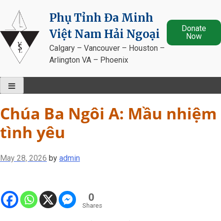
Skip
Phụ Tỉnh Đa Minh
to
Donate
content
Việt Nam Hải Ngoại
Now
Calgary – Vancouver – Houston –
Arlington VA – Phoenix
Chúa Ba Ngôi A: Mầu nhiệm
tình yêu
May 28, 2026
by
admin
0
Shares