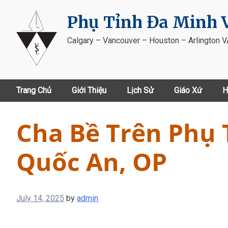
Skip
Phụ Tỉnh Đa Minh V
to
content
Calgary – Vancouver – Houston – Arlington 
Trang Chủ
Giới Thiệu
Lịch Sử
Giáo Xứ
H
Cha Bề Trên Phụ 
Quốc An, OP
July 14, 2025
by
admin