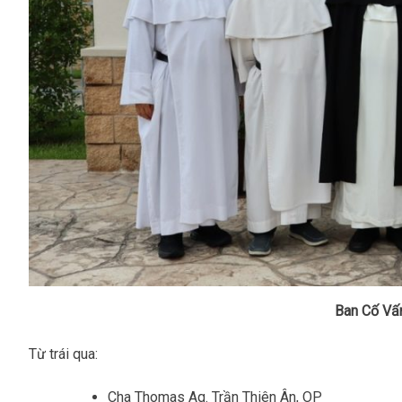
Ban Cố Vấ
Từ trái qua:
Cha Thomas Aq. Trần Thiên Ân, OP