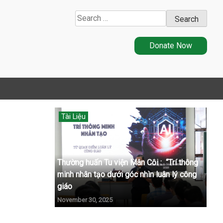
Search
for:
Donate Now
Tài Liệu
Thường huấn Tu viện Mân Côi : “Trí thông
minh nhân tạo dưới góc nhìn luân lý công
giáo
November 30, 2025