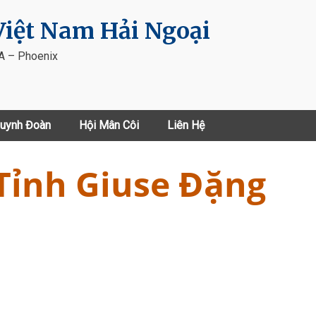
iệt Nam Hải Ngoại
VA – Phoenix
uynh Đoàn
Hội Mân Côi
Liên Hệ
Tỉnh Giuse Đặng