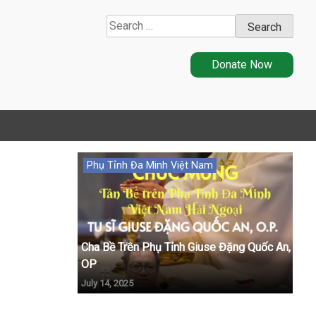
Search
for:
Donate Now
Phụ Tỉnh Đa Minh Việt Nam
Cha Bề Trên Phụ Tỉnh Giuse Đặng Quốc An,
OP
July 14, 2025