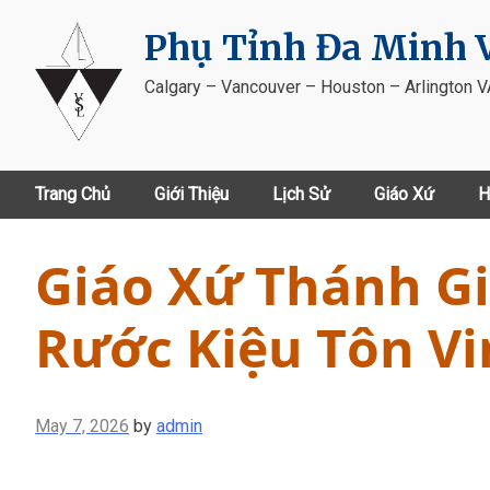
Skip
Phụ Tỉnh Đa Minh V
to
content
Calgary – Vancouver – Houston – Arlington 
Trang Chủ
Giới Thiệu
Lịch Sử
Giáo Xứ
H
Giáo Xứ Thánh Gi
Rước Kiệu Tôn V
May 7, 2026
by
admin