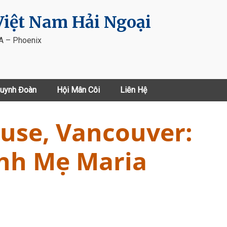
iệt Nam Hải Ngoại
VA – Phoenix
uynh Đoàn
Hội Mân Côi
Liên Hệ
use, Vancouver:
inh Mẹ Maria