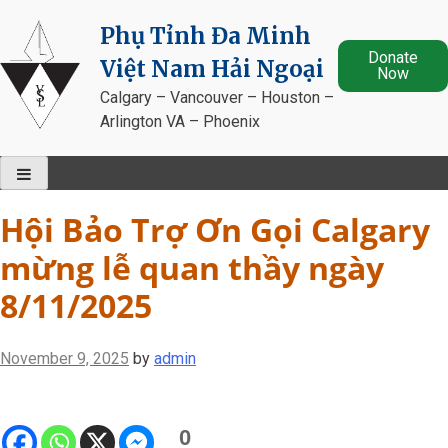
Skip
Phụ Tỉnh Đa Minh
to
Donate
content
Việt Nam Hải Ngoại
Now
Calgary – Vancouver – Houston –
Arlington VA – Phoenix
Hội Bảo Trợ Ơn Gọi Calgary
mừng lễ quan thầy ngày
8/11/2025
November 9, 2025
by
admin
0