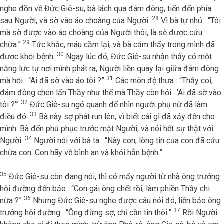
nghe đồn về Đức Giê-su, bà lách qua đám đông, tiến đến phía
28
sau Người, và sờ vào áo choàng của Người.
Vì bà tự nhủ : “Tôi
mà sờ được vào áo choàng của Người thôi, là sẽ được cứu
29
chữa.”
Tức khắc, máu cầm lại, và bà cảm thấy trong mình đã
30
được khỏi bệnh.
Ngay lúc đó, Đức Giê-su nhận thấy có một
năng lực tự nơi mình phát ra, Người liền quay lại giữa đám đông
31
mà hỏi : “Ai đã sờ vào áo tôi ?”
Các môn đệ thưa : “Thầy coi,
đám đông chen lấn Thầy như thế mà Thầy còn hỏi : ‘Ai đã sờ vào
32
tôi ?’”
Đức Giê-su ngó quanh để nhìn người phụ nữ đã làm
33
điều đó.
Bà này sợ phát run lên, vì biết cái gì đã xảy đến cho
mình. Bà đến phủ phục trước mặt Người, và nói hết sự thật với
34
Người.
Người nói với bà ta : “Này con, lòng tin của con đã cứu
chữa con. Con hãy về bình an và khỏi hẳn bệnh.”
35
Đức Giê-su còn đang nói, thì có mấy người từ nhà ông trưởng
hội đường đến bảo : “Con gái ông chết rồi, làm phiền Thầy chi
36
nữa ?”
Nhưng Đức Giê-su nghe được câu nói đó, liền bảo ông
37
trưởng hội đường : “Ông đừng sợ, chỉ cần tin thôi.”
Rồi Người