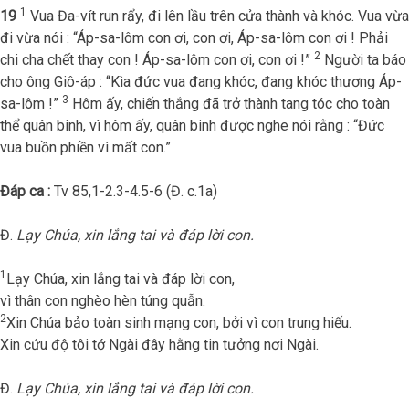
1
19
Vua Đa-vít run rẩy, đi lên lầu trên cửa thành và khóc. Vua vừa
đi vừa nói : “Áp-sa-lôm con ơi, con ơi, Áp-sa-lôm con ơi ! Phải
2
chi cha chết thay con ! Áp-sa-lôm con ơi, con ơi !”
Người ta báo
cho ông Giô-áp : “Kìa đức vua đang khóc, đang khóc thương Áp-
3
sa-lôm !”
Hôm ấy, chiến thắng đã trở thành tang tóc cho toàn
thể quân binh, vì hôm ấy, quân binh được nghe nói rằng : “Đức
vua buồn phiền vì mất con.”
Đáp ca :
Tv 85,1-2.3-4.5-6 (Đ. c.1a)
Đ.
Lạy Chúa, xin lắng tai và đáp lời con.
1
Lạy Chúa, xin lắng tai và đáp lời con,
vì thân con nghèo hèn túng quẫn.
2
Xin Chúa bảo toàn sinh mạng con, bởi vì con trung hiếu.
Xin cứu độ tôi tớ Ngài đây hằng tin tưởng nơi Ngài.
Đ.
Lạy Chúa, xin lắng tai và đáp lời con.