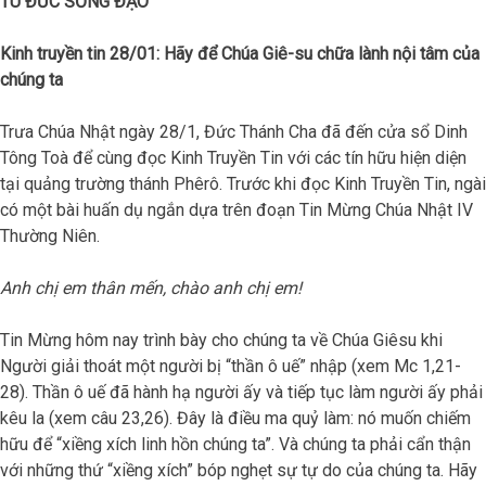
TU ĐỨC SỐNG ĐẠO
Kinh truyền tin 28/01: Hãy để Chúa Giê-su chữa lành nội tâm của
chúng ta
Trưa Chúa Nhật ngày 28/1, Đức Thánh Cha đã đến cửa sổ Dinh
Tông Toà để cùng đọc Kinh Truyền Tin với các tín hữu hiện diện
tại quảng trường thánh Phêrô. Trước khi đọc Kinh Truyền Tin, ngài
có một bài huấn dụ ngắn dựa trên đoạn Tin Mừng Chúa Nhật IV
Thường Niên.
Anh chị em thân mến, chào anh chị em!
Tin Mừng hôm nay trình bày cho chúng ta về Chúa Giêsu khi
Người giải thoát một người bị “thần ô uế” nhập (xem Mc 1,21-
28). Thần ô uế đã hành hạ người ấy và tiếp tục làm người ấy phải
kêu la (xem câu 23,26). Đây là điều ma quỷ làm: nó muốn chiếm
hữu để “xiềng xích linh hồn chúng ta”. Và chúng ta phải cẩn thận
với những thứ “xiềng xích” bóp nghẹt sự tự do của chúng ta. Hãy