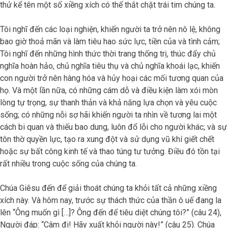
thử kể tên một số xiềng xích có thể thắt chặt trái tim chúng ta.
Tôi nghĩ đến các loại nghiện, khiến người ta trở nên nô lệ, không
bao giờ thoả mãn và làm tiêu hao sức lực, tiền của và tình cảm;
Tôi nghĩ đến những hình thức thời trang thống trị, thúc đẩy chủ
nghĩa hoàn hảo, chủ nghĩa tiêu thụ và chủ nghĩa khoái lạc, khiến
con người trở nên hàng hóa và hủy hoại các mối tương quan của
họ. Và một lần nữa, có những cám dỗ và điều kiện làm xói mòn
lòng tự trọng, sự thanh thản và khả năng lựa chọn và yêu cuộc
sống; có những nỗi sợ hãi khiến người ta nhìn về tương lai một
cách bi quan và thiếu bao dung, luôn đổ lỗi cho người khác; và sự
tôn thờ quyền lực, tạo ra xung đột và sử dụng vũ khí giết chết
hoặc sự bất công kinh tế và thao túng tư tưởng. Điều đó tồn tại
rất nhiều trong cuộc sống của chúng ta.
Chúa Giêsu đến để giải thoát chúng ta khỏi tất cả những xiềng
xích này. Và hôm nay, trước sự thách thức của thần ô uế đang la
lên “Ông muốn gì […]? Ông đến để tiêu diệt chúng tôi?” (câu 24),
Người đáp: “Câm đi! Hãy xuất khỏi người này!” (câu 25). Chúa