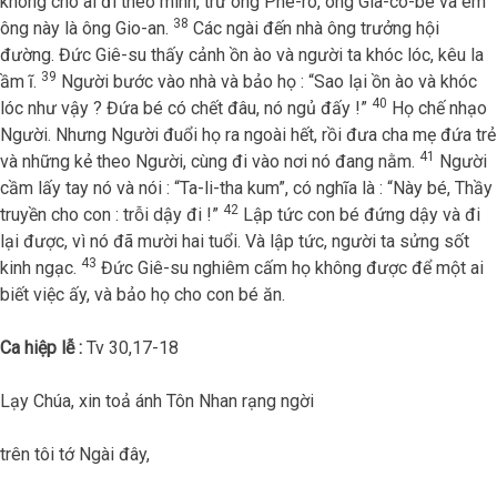
không cho ai đi theo mình, trừ ông Phê-rô, ông Gia-cô-bê và em
38
ông này là ông Gio-an.
Các ngài đến nhà ông trưởng hội
đường. Đức Giê-su thấy cảnh ồn ào và người ta khóc lóc, kêu la
39
ầm ĩ.
Người bước vào nhà và bảo họ : “Sao lại ồn ào và khóc
40
lóc như vậy ? Đứa bé có chết đâu, nó ngủ đấy !”
Họ chế nhạo
Người. Nhưng Người đuổi họ ra ngoài hết, rồi đưa cha mẹ đứa trẻ
41
và những kẻ theo Người, cùng đi vào nơi nó đang nằm.
Người
cầm lấy tay nó và nói : “Ta-li-tha kum”, có nghĩa là : “Này bé, Thầy
42
truyền cho con : trỗi dậy đi !”
Lập tức con bé đứng dậy và đi
lại được, vì nó đã mười hai tuổi. Và lập tức, người ta sửng sốt
43
kinh ngạc.
Đức Giê-su nghiêm cấm họ không được để một ai
biết việc ấy, và bảo họ cho con bé ăn.
Ca hiệp lễ :
Tv 30,17-18
Lạy Chúa, xin toả ánh Tôn Nhan rạng ngời
trên tôi tớ Ngài đây,