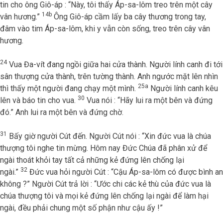
tin cho ông Giô-áp : “Này, tôi thấy Áp-sa-lôm treo trên một cây
14b
vân hương.”
Ông Giô-áp cầm lấy ba cây thương trong tay,
đâm vào tim Áp-sa-lôm, khi y vẫn còn sống, treo trên cây vân
hương.
24
Vua Đa-vít đang ngồi giữa hai cửa thành. Người lính canh đi tới
sân thượng cửa thành, trên tường thành. Anh ngước mặt lên nhìn
25a
thì thấy một người đang chạy một mình.
Người lính canh kêu
30
lên và báo tin cho vua.
Vua nói : “Hãy lui ra một bên và đứng
đó.” Anh lui ra một bên và đứng chờ.
31
Bấy giờ người Cút đến. Người Cút nói : “Xin đức vua là chúa
thượng tôi nghe tin mừng. Hôm nay Đức Chúa đã phân xử để
ngài thoát khỏi tay tất cả những kẻ đứng lên chống lại
32
ngài.”
Đức vua hỏi người Cút : “Cậu Áp-sa-lôm có được bình an
không ?” Người Cút trả lời : “Ước chi các kẻ thù của đức vua là
chúa thượng tôi và mọi kẻ đứng lên chống lại ngài để làm hại
ngài, đều phải chung một số phận như cậu ấy !”