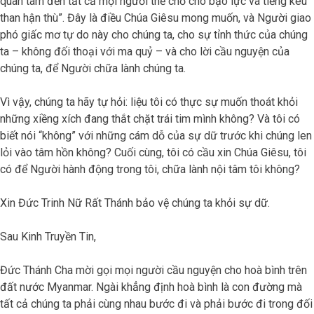
quan tâm đến tất cả mọi người thế chỗ cho bạo lực và tiếng kêu
than hận thù”. Đây là điều Chúa Giêsu mong muốn, và Người giao
phó giấc mơ tự do này cho chúng ta, cho sự tỉnh thức của chúng
ta – không đối thoại với ma quỷ – và cho lời cầu nguyện của
chúng ta, để Người chữa lành chúng ta.
Vì vậy, chúng ta hãy tự hỏi: liệu tôi có thực sự muốn thoát khỏi
những xiềng xích đang thắt chặt trái tim mình không? Và tôi có
biết nói “không” với những cám dỗ của sự dữ trước khi chúng len
lỏi vào tâm hồn không? Cuối cùng, tôi có cầu xin Chúa Giêsu, tôi
có để Người hành động trong tôi, chữa lành nội tâm tôi không?
Xin Đức Trinh Nữ Rất Thánh bảo vệ chúng ta khỏi sự dữ.
Sau Kinh Truyền Tin,
Đức Thánh Cha mời gọi mọi người cầu nguyện cho hoà bình trên
đất nước Myanmar. Ngài khẳng định hoà bình là con đường mà
tất cả chúng ta phải cùng nhau bước đi và phải bước đi trong đối