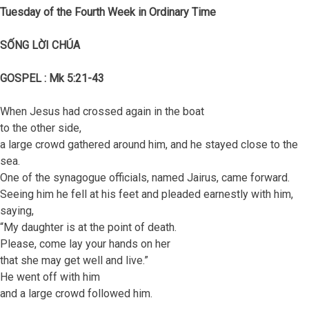
Tuesday of the Fourth Week in Ordinary Time
S
Ố
NG L
Ờ
I CHÚA
GOSPEL : Mk 5:21-43
When Jesus had crossed again in the boat
to the other side,
a large crowd gathered around him, and he stayed close to the
sea.
One of the synagogue officials, named Jairus, came forward.
Seeing him he fell at his feet and pleaded earnestly with him,
saying,
“My daughter is at the point of death.
Please, come lay your hands on her
that she may get well and live.”
He went off with him
and a large crowd followed him.