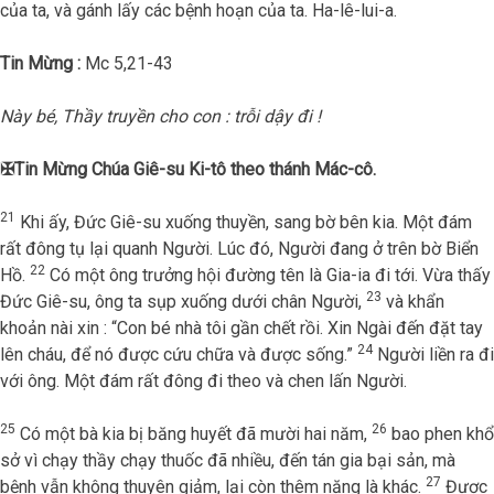
của ta, và gánh lấy các bệnh hoạn của ta. Ha-lê-lui-a.
Tin Mừng :
Mc 5,21-43
Này bé, Thầy truyền cho con : trỗi dậy đi !
✠
Tin Mừng Chúa Giê-su Ki-tô theo thánh Mác-cô.
21
Khi ấy, Đức Giê-su xuống thuyền, sang bờ bên kia. Một đám
rất đông tụ lại quanh Người. Lúc đó, Người đang ở trên bờ Biển
22
Hồ.
Có một ông trưởng hội đường tên là Gia-ia đi tới. Vừa thấy
23
Đức Giê-su, ông ta sụp xuống dưới chân Người,
và khẩn
khoản nài xin : “Con bé nhà tôi gần chết rồi. Xin Ngài đến đặt tay
24
lên cháu, để nó được cứu chữa và được sống.”
Người liền ra đi
với ông. Một đám rất đông đi theo và chen lấn Người.
25
26
Có một bà kia bị băng huyết đã mười hai năm,
bao phen khổ
sở vì chạy thầy chạy thuốc đã nhiều, đến tán gia bại sản, mà
27
bệnh vẫn không thuyên giảm, lại còn thêm nặng là khác.
Được