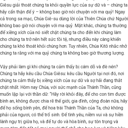
Giêsu giải thoát chúng ta khỏi quyền lực của sự dữ và – chúng ta
hãy cẩn thận để ý – không bao giờ nói chuyện với ma quỷ! Ngay
cả trong sa mạc, Chúa Giê-su dùng lời của Thiên Chúa chứ Người
không bao giờ nói chuyện với ma quỷ. Mặt khác, chúng ta thường
để xiềng xích của nó siết chặt chúng ta cho đến khi chúng làm
cho chúng ta trở nên hết sức tồi tệ, nhưng điều này càng khiến
chúng ta khó thoát khỏi chúng hơn. Tuy nhiên, Chúa Kitô nhắc nhở
chúng ta rằng với ma quỷ chúng ta không bao giờ thương lượng.
Vậy phải làm gì khi chúng ta cảm thấy bị cám dỗ và đè nén?
Chúng ta hãy kêu cầu Chúa Giêsu: kêu cầu Người tại nơi đó, nơi
chúng ta cảm thấy bị xiềng xích của sự dữ và sợ hãi đang thắt
chặt nhất. Hôm nay Chúa, với sức mạnh của Thánh Thần, cũng
muốn lặp lại với thần dữ: “Hãy rời khỏi đây, để cho con tim được
bình an, không được chia rẽ thế giới, gia đình, cộng đoàn nữa; hãy
để họ sống bình yên, để hoa trái Thánh Thần của Ta, chứ không
phải của ngươi, có thể trổ sinh. Để tình yêu, niềm vui và sự hiền
lành ngự trị giữa họ, và để tự do và hòa bình, sự tôn trọng và