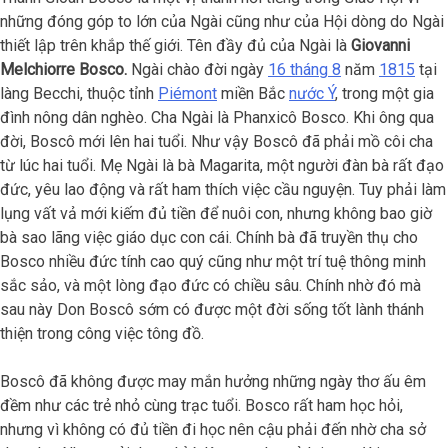
những đóng góp to lớn của Ngài cũng như của Hội dòng do Ngài
thiết lập trên khắp thế giới. Tên đầy đủ của Ngài là
Giovanni
Melchiorre Bosco.
Ngài chào đời ngày
16 tháng 8
năm
1815
tại
làng Becchi, thuộc tỉnh
Piémont
miền Bắc
nước Ý
, trong một gia
đình nông dân nghèo. Cha Ngài là Phanxicô Bosco. Khi ông qua
đời, Boscô mới lên hai tuổi. Như vậy Boscô đã phải mồ côi cha
từ lúc hai tuổi. Mẹ Ngài là bà Magarita, một người đàn bà rất đạo
đức, yêu lao động và rất ham thích việc cầu nguyện. Tuy phải làm
lụng vất vả mới kiếm đủ tiền để nuôi con, nhưng không bao giờ
bà sao lãng việc giáo dục con cái. Chính bà đã truyền thụ cho
Bosco nhiều đức tính cao quý cũng như một trí tuệ thông minh
sắc sảo, và một lòng đạo đức có chiều sâu. Chính nhờ đó mà
sau này Don Boscô sớm có được một đời sống tốt lành thánh
thiện trong công việc tông đồ.
Boscô đã không được may mắn hưởng những ngày thơ ấu êm
đềm như các trẻ nhỏ cùng trạc tuổi. Bosco rất ham học hỏi,
nhưng vì không có đủ tiền đi học nên cậu phải đến nhờ cha sở