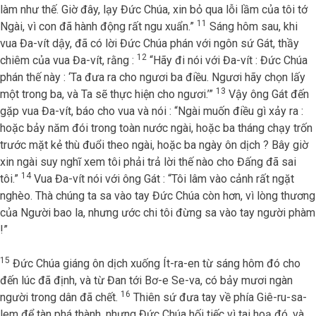
làm như thế. Giờ đây, lạy Đức Chúa, xin bỏ qua lỗi lầm của tôi tớ
11
Ngài, vì con đã hành động rất ngu xuẩn.”
Sáng hôm sau, khi
vua Đa-vít dậy, đã có lời Đức Chúa phán với ngôn sứ Gát, thầy
12
chiêm của vua Đa-vít, rằng :
“Hãy đi nói với Đa-vít : Đức Chúa
phán thế này : ‘Ta đưa ra cho ngươi ba điều. Ngươi hãy chọn lấy
13
một trong ba, và Ta sẽ thực hiện cho ngươi.’”
Vậy ông Gát đến
gặp vua Đa-vít, báo cho vua và nói : “Ngài muốn điều gì xảy ra :
hoặc bảy năm đói trong toàn nước ngài, hoặc ba tháng chạy trốn
trước mặt kẻ thù đuổi theo ngài, hoặc ba ngày ôn dịch ? Bây giờ
xin ngài suy nghĩ xem tôi phải trả lời thế nào cho Đấng đã sai
14
tôi.”
Vua Đa-vít nói với ông Gát : “Tôi lâm vào cảnh rất ngặt
nghèo. Thà chúng ta sa vào tay Đức Chúa còn hơn, vì lòng thương
của Người bao la, nhưng ước chi tôi đừng sa vào tay người phàm
!”
15
Đức Chúa giáng ôn dịch xuống Ít-ra-en từ sáng hôm đó cho
đến lúc đã định, và từ Đan tới Bơ-e Se-va, có bảy mươi ngàn
16
người trong dân đã chết.
Thiên sứ đưa tay về phía Giê-ru-sa-
lem để tàn phá thành, nhưng Đức Chúa hối tiếc vì tai hoạ đó, và