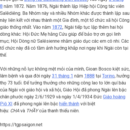
8
năm 1872. Năm 1876, Ngài thành lập Hiệp hội Cộng tác viên
Salêdiêng. Ba Nhóm này và nhiều Nhóm khác được thành lập sau
này liên kết với nhau thành một Gia đình, một tổ chức xã hội Công
giáo thống nhất. Vào năm
1872
, Ngài tiếp tục lập thêm hai hội
dòng khác: Hội Đức Mẹ hằng Cứu giúp để bảo trợ ơn gọi linh
mục; Hội Dòng nữ Salésienne nhằm giáo dục các em cô nhi. Các
tổ chức này đã có tầm ảnh hưởng khắp nơi ngay khi Ngài còn tại
thế.
Với những nỗ lực không mệt mỏi của mình, Gioan Bosco kiệt sức,
lâm bệnh và qua đời ngày
31 tháng 1
năm
1888
tại
Torino
, hưởng
thọ 73 tuổi. Để tưởng thưởng cho những công lao to lớn quí báu
của Ngài với giáo hội và xã hội, Giáo Hội đã phong Ngài lên bậc
chân phước ngày 2/6/1929 và ngày 1/4/1934 Đức
Giáo hoàng
Piô XI
đã phong ngài lên bậc
hiển thánh
với biệt
hiệu:
CHA
và
THẦY
của thanh thiếu niên.
https://tgpsaigon.net