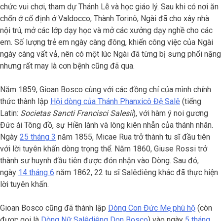
chức vui chơi, tham dự Thánh Lễ và học giáo lý. Sau khi có nơi ăn
chốn ở cố định ở Valdocco, Thành Torinô, Ngài đã cho xây nhà
nội trú, mở các lớp dạy học và mở các xưởng dạy nghề cho các
em. Số lượng trẻ em ngày càng đông, khiến công việc của Ngài
ngày càng vất vả, nên có một lúc Ngài đã từng bị sưng phổi nặng
nhưng rất may là cơn bệnh cũng đã qua.
Năm 1859, Gioan Bosco cùng với các đồng chí của mình chính
thức thành lập
Hội dòng của Thánh Phanxicô Đệ Salê
(tiếng
Latin:
Societas Sancti Francisci Salesii
), với hàm ý noi gương
Đức ái Tông đồ, sự Hiền lành và lòng kiên nhẫn của thánh nhân.
Ngày
25 tháng 3
năm 1855, Micae Rua trở thành tu sĩ đầu tiên
với lời tuyên khấn dòng trọng thể. Năm 1860, Giuse Rossi trở
thành sư huynh đầu tiên được đón nhận vào Dòng. Sau đó,
ngày
14 tháng 6
năm 1862, 22 tu sĩ Salêdiêng khác đã thực hiện
lời tuyên khấn.
Gioan Bosco cũng đã thành lập
Dòng Con Đức Mẹ phù hộ
(còn
được gọi là
Dòng Nữ Salêdiêng Don Bosco
) vào ngày
5 tháng