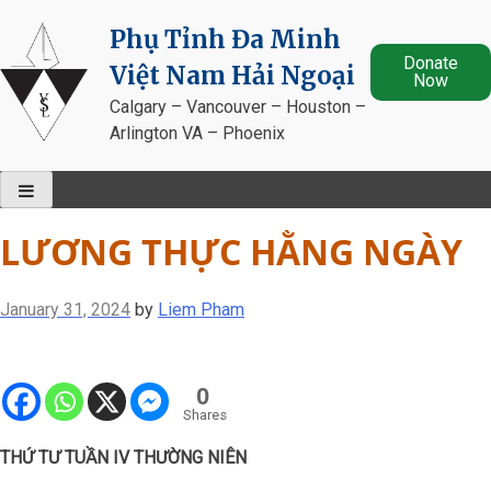
Skip
Phụ Tỉnh Đa Minh
to
Donate
content
Việt Nam Hải Ngoại
Now
Calgary – Vancouver – Houston –
Arlington VA – Phoenix
LƯƠNG THỰC HẰNG NGÀY
January 31, 2024
by
Liem Pham
0
Shares
THỨ TƯ TUẦN IV THƯỜNG NIÊN