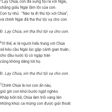
5
Lạy Chúa, con đã xưng tội ra với Ngài,
chẳng giấu Ngài lầm lỗi của con.
Con tự nhủ : “Nào ta đi thú tội với Chúa”,
và chính Ngài đã tha thứ tội vạ cho con.
Đ.
Lạy Chúa, xin tha thứ tội vạ cho con.
6
Vì thế, ai là người hiếu trung với Chúa
sẽ kêu cầu Ngài lúc gặp cảnh gian truân ;
cho dầu nước lũ có ngập tràn
cũng không dâng tới họ.
Đ.
Lạy Chúa, xin tha thứ tội vạ cho con.
7
Chính Chúa là nơi con ẩn náu,
giữ gìn con khỏi bước ngặt nghèo.
Khắp bốn bề, Chúa làm trổi vang lên
những khúc ca mừng con được giải thoát.