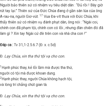
Người bảo thiên sứ có nhiệm vụ tiêu diệt dân : “Đủ rồi ! Bây giờ
rút tay lại.” Thiên sứ của Đức Chúa đang ở gần sân lúa của ông
17
A-rau-na, người Giơ-vút.
Vua Đa-vít thưa với Đức Chúa, khi
thấy thiên sứ có nhiệm vụ đánh phạt dân, ông nói : “Ngài coi,
chính con đã phạm tội, chính con có lỗi ; nhưng đàn chiên đó đã
làm gì ? Xin tay Ngài cứ đè trên con và nhà cha con !”
Đáp ca :
Tv 31,1-2.5.6.7 (Đ. x. c.5d)
Đ.
Lạy Chúa, xin tha thứ tội vạ cho con.
1
Hạnh phúc thay, kẻ lỗi lầm mà được tha thứ,
người có tội mà được khoan dung.
2
Hạnh phúc thay, người Chúa không hạch tội,
và lòng trí chẳng chút gian tà.
Đ.
Lạy Chúa, xin tha thứ tội vạ cho con.