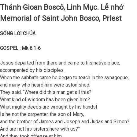
Thánh Gioan Boscô, Linh Mục. Lễ nhớ
Memorial of Saint John Bosco, Priest
S
Ố
NG L
Ờ
I CHÚA
GOSPEL : Mk 6:1-6
Jesus departed from there and came to his native place,
accompanied by his disciples.
When the sabbath came he began to teach in the synagogue,
and many who heard him were astonished.
They said, “Where did this man get all this?
What kind of wisdom has been given him?
What mighty deeds are wrought by his hands!
Is he not the carpenter, the son of Mary,
and the brother of James and Joseph and Judas and Simon?
And are not his sisters here with us?”
And they took offense at him.