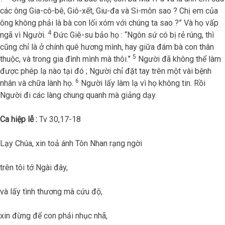
các ông Gia-cô-bê, Giô-xết, Giu-đa và Si-môn sao ? Chị em của
ông không phải là bà con lối xóm với chúng ta sao ?” Và họ vấp
4
ngã vì Người.
Đức Giê-su bảo họ : “Ngôn sứ có bị rẻ rúng, thì
cũng chỉ là ở chính quê hương mình, hay giữa đám bà con thân
5
thuộc, và trong gia đình mình mà thôi.”
Người đã không thể làm
được phép lạ nào tại đó ; Người chỉ đặt tay trên một vài bệnh
6
nhân và chữa lành họ.
Người lấy làm lạ vì họ không tin. Rồi
Người đi các làng chung quanh mà giảng dạy.
Ca hiệp lễ :
Tv 30,17-18
Lạy Chúa, xin toả ánh Tôn Nhan rạng ngời
trên tôi tớ Ngài đây,
và lấy tình thương mà cứu độ,
xin đừng để con phải nhục nhã,