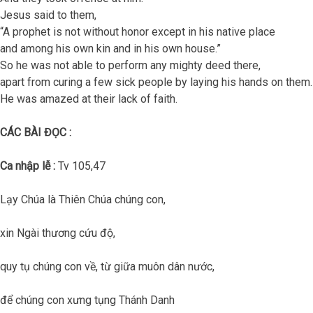
Jesus said to them,
“A prophet is not without honor except in his native place
and among his own kin and in his own house.”
So he was not able to perform any mighty deed there,
apart from curing a few sick people by laying his hands on them.
He was amazed at their lack of faith.
CÁC BÀI ĐỌC :
Ca nhập lễ :
Tv 105,47
Lạy Chúa là Thiên Chúa chúng con,
xin Ngài thương cứu độ,
quy tụ chúng con về, từ giữa muôn dân nước,
để chúng con xưng tụng Thánh Danh