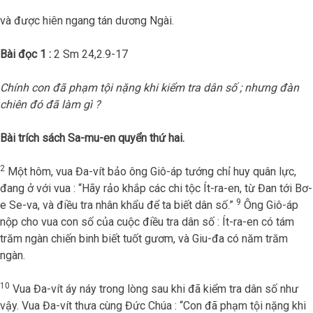
và được hiên ngang tán dương Ngài.
Bài đọc 1 :
2 Sm 24,2.9-17
Chính con đã phạm tội nặng khi kiểm tra dân số ; nhưng đàn
chiên đó đã làm gì ?
Bài trích sách Sa-mu-en quyển thứ hai.
2
Một hôm, vua Đa-vít bảo ông Giô-áp tướng chỉ huy quân lực,
đang ở với vua : “Hãy rảo khắp các chi tộc Ít-ra-en, từ Đan tới Bơ-
9
e Se-va, và điều tra nhân khẩu để ta biết dân số.”
Ông Giô-áp
nộp cho vua con số của cuộc điều tra dân số : Ít-ra-en có tám
trăm ngàn chiến binh biết tuốt gươm, và Giu-đa có năm trăm
ngàn.
10
Vua Đa-vít áy náy trong lòng sau khi đã kiểm tra dân số như
vậy. Vua Đa-vít thưa cùng Đức Chúa : “Con đã phạm tội nặng khi