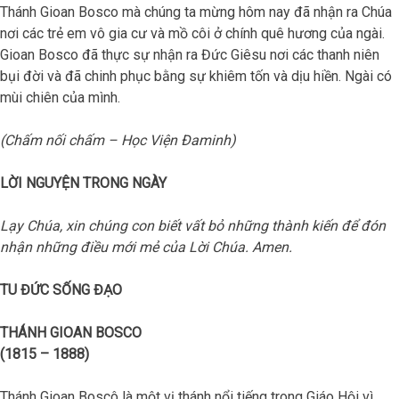
Thánh Gioan Bosco mà chúng ta mừng hôm nay đã nhận ra Chúa
nơi các trẻ em vô gia cư và mồ côi ở chính quê hương của ngài.
Gioan Bosco đã thực sự nhận ra Đức Giêsu nơi các thanh niên
bụi đời và đã chinh phục bằng sự khiêm tốn và dịu hiền. Ngài có
mùi chiên của mình.
(Chấm nối chấm – Học Viện Đaminh)
LỜI NGUYỆN TRONG NGÀY
Lạy Chúa, xin chúng con biết vất bỏ những thành kiến để đón
nhận những điều mới mẻ của Lời Chúa. Amen.
TU ĐỨC SỐNG ĐẠO
THÁNH GIOAN BOSCO
(1815 – 1888)
Thánh Gioan Boscô là một vị thánh nổi tiếng trong Giáo Hội vì