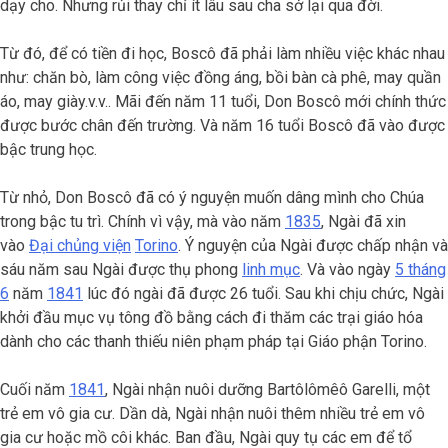
dạy cho. Nhưng rủi thay chỉ ít lâu sau cha sở lại qua đời.
Từ đó, để có tiền đi học, Boscô đã phải làm nhiều việc khác nhau
như: chăn bò, làm công việc đồng áng, bồi bàn cà phê, may quần
áo, may giày.v.v.. Mãi đến năm 11 tuổi, Don Boscô mới chính thức
được bước chân đến trường. Và năm 16 tuổi Boscô đã vào được
bậc trung học.
Từ nhỏ, Don Boscô đã có ý nguyện muốn dâng mình cho Chúa
trong bậc tu trì. Chính vì vậy, mà vào năm
1835
, Ngài đã xin
vào
Đại chủng viện
Torino
. Ý nguyện của Ngài được chấp nhận và
sáu năm sau Ngài được thụ phong
linh mục
. Và vào ngày
5 tháng
6
năm
1841
lúc đó ngài đã được 26 tuổi. Sau khi chịu chức, Ngài
khởi đầu mục vụ tông đồ bằng cách đi thăm các trại giáo hóa
dành cho các thanh thiếu niên phạm pháp tại Giáo phận Torino.
Cuối năm
1841
, Ngài nhận nuôi dưỡng Bartôlômêô Garelli, một
trẻ em vô gia cư. Dần dà, Ngài nhận nuôi thêm nhiều trẻ em vô
gia cư hoặc mồ côi khác. Ban đầu, Ngài quy tụ các em để tổ