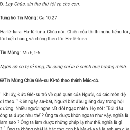
Đ.
Lạy Chúa, xin tha thứ tội vạ cho con.
Tung hô Tin Mừng :
Ga 10,27
Ha-lê-lui-a. Ha-lê-lui-a. Chúa nói : Chiên của tôi thì nghe tiếng tôi ;
tôi biết chúng, và chúng theo tôi. Ha-lê-lui-a.
Tin Mừng :
Mc 6,1-6
Ngôn sứ có bị rẻ rúng, thì cũng chỉ là ở chính quê hương mình.
✠
Tin Mừng Chúa Giê-su Ki-tô theo thánh Mác-cô.
1
Khi ấy, Đức Giê-su trở về quê quán của Người, có các môn đệ
2
đi theo.
Đến ngày sa-bát, Người bắt đầu giảng dạy trong hội
đường. Nhiều người nghe rất đỗi ngạc nhiên. Họ nói : “Bởi đâu
ông ta được như thế ? Ông ta được khôn ngoan như vậy, nghĩa là
làm sao ? Ông ta làm được những phép lạ như thế, nghĩa là gì
3
?
Ông ta không phải là bác thợ, con bà Ma-ri-a và là anh em của