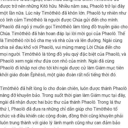
được trở nên những Kitô hữu. Nhiều năm sau, Phaolô trở lại đây
một lần nữa. Lúc này Timôthêô đã khôn lớn. Phaolô tự nhiên như
có linh cảm Timôthêô là người được Chúa gửi đến cho mình.
Phaolô đã ngỏ ý muốn gọi Timôthêô làm tông đồ truyền giáo cho
Chúa. Timôthêô đã hân hoan đáp lại lời mời gọi của Phaolô. Thế
là Timôthêô rời bỏ cha mẹ và nhà cửa và lên đường. Ngài cùng
chia sẻ đau khổ với Phaolô, vui mừng mang Lời Chúa đến cho
mọi người. Timôthêô là tông đồ yêu quý đặc biệt của Phaolô; và
Phaolô xem ngài như đứa con nhỏ của mình. Ngài đã cùng
Phaolô đi khắp nơi cho tới khi ngài được cử làm Giám mục tiên
khởi giáo đoàn Êphêsô, một giáo đoàn rất nổi tiếng thời đó.
Timôthêô đã hết lòng lo cho đoàn chiên, luôn được thánh Phaolô
nâng đỡ khuyên bảo. Trong suốt thời gian làm Giám mục tại đây,
ngài đã nhận được hai bức thư của thánh Phaolô. Trong lá thư
thứ I, Phaolô đã đưa ra những chỉ dẫn giúp cho Timôthêo tổ
chức và điều khiển các cộng đoàn, đồng thời cũng khuyên phải
luôn trung thành với giáo lý lành mạnh cũng như can đảm bảo