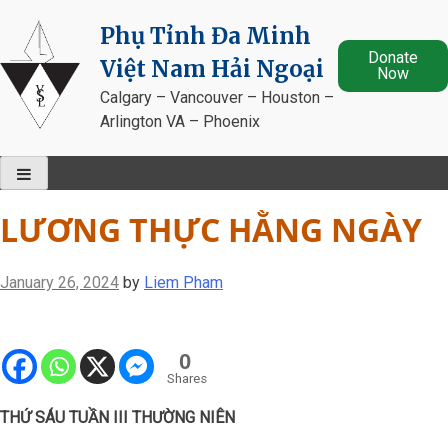
Skip
Phụ Tỉnh Đa Minh
to
Donate
content
Việt Nam Hải Ngoại
Now
Calgary – Vancouver – Houston –
Arlington VA – Phoenix
LƯƠNG THỰC HẰNG NGÀY
January 26, 2024
by
Liem Pham
0
Shares
THỨ SÁU TUẦN III THƯỜNG NIÊN