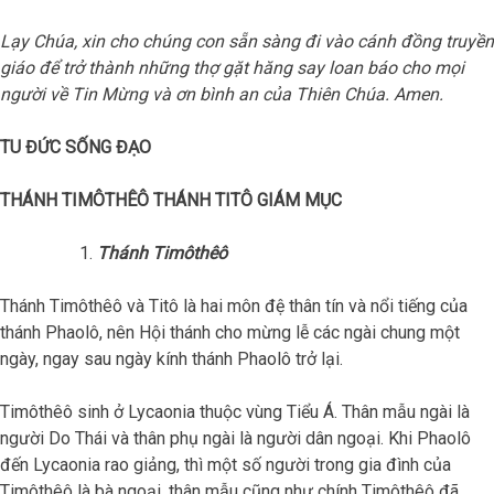
Lạy Chúa, xin cho chúng con sẵn sàng đi vào cánh đồng truyền
giáo để trở thành những thợ gặt hăng say loan báo cho mọi
người về Tin Mừng và ơn bình an của Thiên Chúa. Amen.
TU ĐỨC SỐNG ĐẠO
THÁNH TIMÔTHÊÔ THÁNH TITÔ GIÁM MỤC
Thánh Timôthêô
Thánh Timôthêô và Titô là hai môn đệ thân tín và nổi tiếng của
thánh Phaolô, nên Hội thánh cho mừng lễ các ngài chung một
ngày, ngay sau ngày kính thánh Phaolô trở lại.
Timôthêô sinh ở Lycaonia thuộc vùng Tiểu Á. Thân mẫu ngài là
người Do Thái và thân phụ ngài là người dân ngoại. Khi Phaolô
đến Lycaonia rao giảng, thì một số người trong gia đình của
Timôthêô là bà ngoại, thân mẫu cũng như chính Timôthêô đã