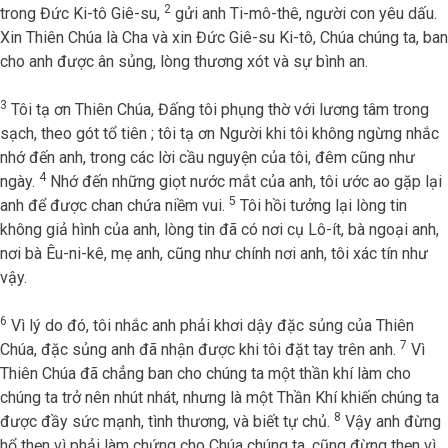
2
trong Đức Ki-tô Giê-su,
gửi anh Ti-mô-thê, người con yêu dấu.
Xin Thiên Chúa là Cha và xin Đức Giê-su Ki-tô, Chúa chúng ta, ban
cho anh được ân sủng, lòng thương xót và sự bình an.
3
Tôi tạ ơn Thiên Chúa, Đấng tôi phụng thờ với lương tâm trong
sạch, theo gót tổ tiên ; tôi tạ ơn Người khi tôi không ngừng nhắc
nhớ đến anh, trong các lời cầu nguyện của tôi, đêm cũng như
4
ngày.
Nhớ đến những giọt nước mắt của anh, tôi ước ao gặp lại
5
anh để được chan chứa niềm vui.
Tôi hồi tưởng lại lòng tin
không giả hình của anh, lòng tin đã có nơi cụ Lô-ít, bà ngoại anh,
nơi bà Êu-ni-kê, mẹ anh, cũng như chính nơi anh, tôi xác tín như
vậy.
6
Vì lý do đó, tôi nhắc anh phải khơi dậy đặc sủng của Thiên
7
Chúa, đặc sủng anh đã nhận được khi tôi đặt tay trên anh.
Vì
Thiên Chúa đã chẳng ban cho chúng ta một thần khí làm cho
chúng ta trở nên nhút nhát, nhưng là một Thần Khí khiến chúng ta
8
được đầy sức mạnh, tình thương, và biết tự chủ.
Vậy anh đừng
hổ thẹn vì phải làm chứng cho Chúa chúng ta, cũng đừng thẹn vì