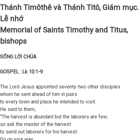
Thánh Timôthê và Thánh Titô, Giám mục.
Lễ nhớ
Memorial of Saints Timothy and Titus,
bishops
S
Ố
NG L
Ờ
I CHÚA
GOSPEL : Lk 10:1-9
The Lord Jesus appointed seventy-two other disciples
whom he sent ahead of him in pairs
to every town and place he intended to visit.
He said to them,
“The harvest is abundant but the laborers are few;
so ask the master of the harvest
to send out laborers for his harvest.
Go on your way;