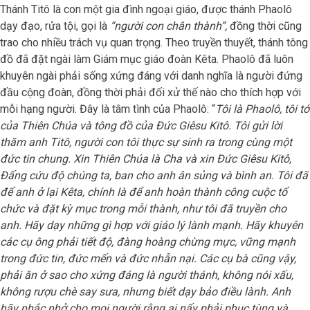
Thánh Titô là con một gia đình ngoại giáo, được thánh Phaolô
dạy đạo, rửa tội, gọi là
“người con chân thành”,
đồng thời cũng
trao cho nhiều trách vụ quan trọng. Theo truyền thuyết, thánh tông
đồ đã đặt ngài làm Giám mục giáo đoàn Kêta. Phaolô đã luôn
khuyên ngài phải sống xứng đáng với danh nghĩa là người đứng
đầu cộng đoàn, đồng thời phải đối xử thế nào cho thích hợp với
mỗi hạng người. Đây là tâm tình của Phaolô: “
Tôi là Phaolô, tôi tớ
của Thiên Chúa và tông đồ của Đức Giêsu Kitô. Tôi gửi lời
thăm anh Titô, người con tôi thực sự sinh ra trong cùng một
đức tin chung. Xin Thiên Chúa là Cha và xin Đức Giêsu Kitô,
Đấng cứu độ chúng ta, ban cho anh ân sủng và bình an. Tôi đã
để anh ở lại Kêta, chính là để anh hoàn thành công cuộc tổ
chức và đặt kỳ mục trong mỗi thành, như tôi đã truyền cho
anh. Hãy dạy những gì hợp với giáo lý lành mạnh. Hãy khuyên
các cụ ông phải tiết độ, đàng hoàng chừng mực, vững mạnh
trong đức tin, đức mến và đức nhẫn nại. Các cụ bà cũng vậy,
phải ăn ở sao cho xứng đáng là người thánh, không nói xấu,
không rượu chè say sưa, nhưng biết dạy bảo điều lành. Anh
hãy nhắc nhở cho mọi người rằng ai nấy phải phục tùng và