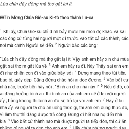
Lúa chín đầy đồng mà thợ gặt lại ít.
✠
Tin Mừng Chúa Giê-su Ki-tô theo thánh Lu-ca.
1
Khi ấy, Chúa Giê-su chỉ định bảy mươi hai môn đệ khác, và sai
các ông cứ từng hai người một đi trước, vào tất cả các thành, các
2
nơi mà chính Người sẽ đến.
Người bảo các ông :
“Lúa chín đầy đồng mà thợ gặt lại ít. Vậy anh em hãy xin chủ mùa
3
gặt sai thợ ra gặt lúa về.
Anh em hãy ra đi. Này Thầy sai anh em
4
đi như chiên con đi vào giữa bầy sói.
Đừng mang theo túi tiền,
5
bao bị, giày dép. Cũng đừng chào hỏi ai dọc đường.
Vào bất cứ
6
nhà nào, trước tiên hãy nói : “Bình an cho nhà này !”
Nếu ở đó, có
ai đáng hưởng bình an, thì bình an của anh em sẽ ở lại với người
7
ấy ; bằng không thì bình an đó sẽ trở lại với anh em.
Hãy ở lại
nhà ấy, và người ta cho ăn uống thức gì, thì anh em dùng thức đó,
vì làm thợ thì đáng được trả công. Đừng đi hết nhà nọ đến nhà
8
kia.
Vào bất cứ thành nào mà được người ta tiếp đón, thì cứ ăn
9
những gì người ta dọn cho anh em.
Hãy chữa những người đau