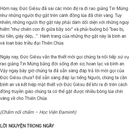
Hôm nay, Đức Giêsu đã sai các môn đệ ra đi rao giảng Tin Mừng
như những người thợ gặt trên cánh đồng lúa đã chín vàng. Tuy
nhiên, những người thợ gặt này phải dám dối diện với những nguy
hiểm “như chiên con đi giữa bầy sói” và phải buông bỏ “bao bị,
túi tiền, giày dép,…”. Hành trang của những thợ gặt này là bình an
và loan báo triều đại Thiên Chúa.
Ngày nay, Đức Giêsu vẫn tha thiết mời gọi chúng ta nối tiếp sứ vụ
rao giảng Tin Mừng bằng đời sống đơn sơ, hoan lạc và bình an.
Vậy ngay bây giờ chúng ta đã sẵn sàng đáp trả lời mời gọi của
Đức Giêsu chưa? Để sẵn sàng đáp lại tiếng Người, chúng ta cần
bình an và kết hiệp mật thiết với Đức Giêsu để khi ra đi trên cách
đồng truyền giáo chúng ta có thể gặt được nhiều bông lúa chín
vàng về cho Thiên Chúa.
(Chấm nối chấm – Học Viện Đaminh)
LỜI NGUYỆN TRONG NGÀY