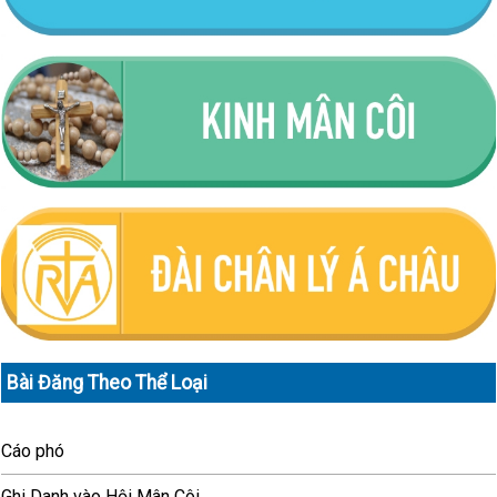
Bài Đăng Theo Thể Loại
Cáo phó
Ghi Danh vào Hội Mân Côi