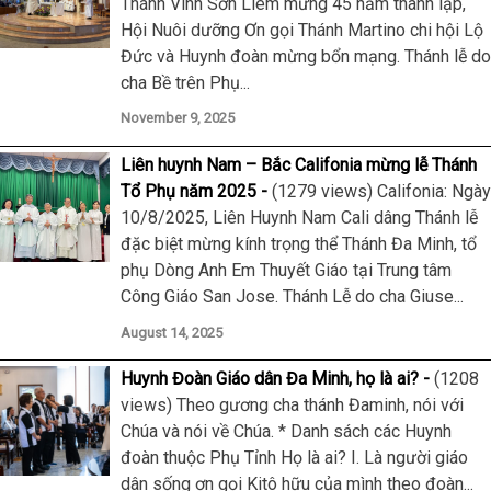
Thánh Vinh Sơn Liêm mừng 45 năm thành lập,
Hội Nuôi dưỡng Ơn gọi Thánh Martino chi hội Lộ
Đức và Huynh đoàn mừng bổn mạng. Thánh lễ do
cha Bề trên Phụ...
November 9, 2025
Liên huynh Nam – Bắc Califonia mừng lễ Thánh
Tổ Phụ năm 2025
(1279 views) Califonia: Ngày
10/8/2025, Liên Huynh Nam Cali dâng Thánh lễ
đặc biệt mừng kính trọng thể Thánh Đa Minh, tổ
phụ Dòng Anh Em Thuyết Giáo tại Trung tâm
Công Giáo San Jose. Thánh Lễ do cha Giuse...
August 14, 2025
Huynh Đoàn Giáo dân Đa Minh, họ là ai?
(1208
views) Theo gương cha thánh Đaminh, nói với
Chúa và nói về Chúa. * Danh sách các Huynh
đoàn thuộc Phụ Tỉnh Họ là ai? I. Là người giáo
dân sống ơn gọi Kitô hữu của mình theo đoàn...