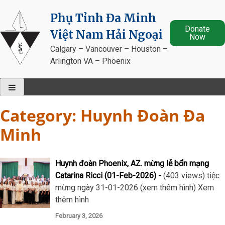
Skip
Phụ Tỉnh Đa Minh
to
Donate
content
Việt Nam Hải Ngoại
Now
Calgary – Vancouver – Houston –
Arlington VA – Phoenix
Category:
Huynh Đoàn Đa
Minh
Huynh đoàn Phoenix, AZ. mừng lễ bổn mạng
Catarina Ricci (01-Feb-2026)
(403 views) tiệc
mừng ngày 31-01-2026 (xem thêm hình) Xem
thêm hình
February 3, 2026