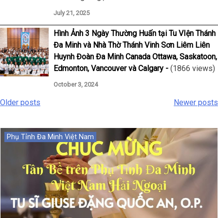
July 21, 2025
Hình Ảnh 3 Ngày Thường Huấn tại Tu VIện Thánh
Đa Minh và Nhà Thờ Thánh Vinh Sơn Liêm Liên
Huynh Đoàn Đa Minh Canada Ottawa, Saskatoon,
Edmonton, Vancouver và Calgary
(1866 views)
October 3, 2024
Older posts
Newer posts
Posts
navigation
Phụ Tỉnh Đa Minh Việt Nam