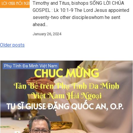
Timothy and Titus, bishops SỐNG LỜI CHÚA
GOSPEL : Lk 10:1-9 The Lord Jesus appointed
seventy-two other discipleswhom he sent
ahead...
January 26, 2024
Older posts
Posts
navigation
Phụ Tỉnh Đa Minh Việt Nam