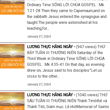
Ordinary Time SỐNG LỜI CHÚA GOSPEL : Mk
1:21-28 Then they came to Capernaum,and on
the sabbath Jesus entered the synagogue and
taught.The people were astonished at his
teaching,for...
January 27, 2024
LƯƠNG THỰC HẰNG NGÀY
(947 views) THỨ
BẢY TUẦN III THƯỜNG NIÊN Saturday of the
Third Week in Ordinary Time SỐNG LỜI CHÚA
GOSPEL : Mk 4:35-41 On that day, as evening
drew on, Jesus said to his disciples:"Let us
cross to the other...
January 27, 2024
LƯƠNG THỰC HẰNG NGÀY
(1040 views) THỨ
SÁU TUẦN III THƯỜNG NIÊN Thánh Timôthê và
Thánh Titô, Giám mục. Lễ nhớMemorial of Saints