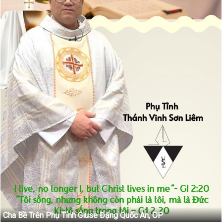
Cha Bề Trên Phụ Tỉnh Giuse Đặng Quốc An, OP