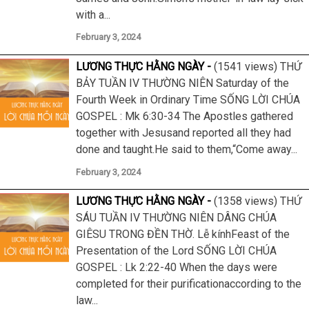
with a...
February 3, 2024
LƯƠNG THỰC HẰNG NGÀY
(1541 views) THỨ
BẢY TUẦN IV THƯỜNG NIÊN Saturday of the
Fourth Week in Ordinary Time SỐNG LỜI CHÚA
GOSPEL : Mk 6:30-34 The Apostles gathered
together with Jesusand reported all they had
done and taught.He said to them,“Come away...
February 3, 2024
LƯƠNG THỰC HẰNG NGÀY
(1358 views) THỨ
SÁU TUẦN IV THƯỜNG NIÊN DÂNG CHÚA
GIÊSU TRONG ĐỀN THỜ. Lễ kínhFeast of the
Presentation of the Lord SỐNG LỜI CHÚA
GOSPEL : Lk 2:22-40 When the days were
completed for their purificationaccording to the
law...