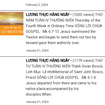
February 2, 2024
LƯƠNG THỰC HẰNG NGÀY
(1030 views) THỨ
NĂM TUẦN IV THƯỜNG NIÊN Thursday of the
Fourth Week in Ordinary Time SỐNG LỜI CHÚA
GOSPEL : Mk 6:7-13 Jesus summoned the
Twelve and began to send them out two by
twoand gave them authority over...
January 31, 2024
LƯƠNG THỰC HẰNG NGÀY
(1179 views) THỨ
TƯ TUẦN IV THƯỜNG NIÊN Thánh Gioan Boscô,
Linh Mục. Lễ nhớMemorial of Saint John Bosco,
Priest SỐNG LỜI CHÚA GOSPEL : Mk 6:1-6
Jesus departed from there and came to his
native place,accompanied by his
disciples.When...
January 31, 2024