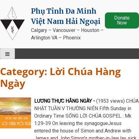
Skip
Phụ Tỉnh Đa Minh
to
Donate
content
Việt Nam Hải Ngoại
Now
Calgary – Vancouver – Houston –
Arlington VA – Phoenix
Category:
Lời Chúa Hàng
Ngày
LƯƠNG THỰC HẰNG NGÀY
(1953 views) CHÚA
NHẬT TUẦN V THƯỜNG NIÊN Fifth Sunday in
Ordinary Time SỐNG LỜI CHÚA GOSPEL : Mk
1:29-39 On leaving the synagogueJesus
entered the house of Simon and Andrew with
James and John.Simon's mother-in-law lay sick